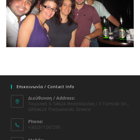
Επικοινωνία / Contact Info
Διεύθυνση / Address:
Τσιμισκή 3, 54624 Θεσσαλονίκη / 3 Tsimiski Str.,
GR54624 Thessaloniki, Greece
Phone:
+302311267295