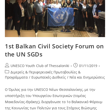
1st Balkan Civil Society Forum on
the UN SGDs
Post
Post
UNESCO Youth Club of Thessaloniki
01/11/2019
author:
published:
Post
Διμερείς & Περιφερειακές Πρωτοβουλίες &
category:
Προγράμματα
/
Ευρωπαϊκές-Διεθνείς
/
Νέα και Ενημερώσεις
Ο Όμιλος για την UNESCO Νέων Θεσσαλονίκης, με την
υποστήριξη του Υπουργείου Εσωτερικών (τομέας
Μακεδονίας-Θράκης), διοργάνωσε το 1ο Βαλκανικό Φόρουμ
της Κοινωνίας των Πολιτών για τους Στόχους Βιώσιμης