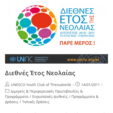
Διεθνές Έτος Νεολαίας
Post
Post
UNESCO Youth Club of Thessaloniki
14/01/2011
author:
published:
Post
Διμερείς & Περιφερειακές Πρωτοβουλίες &
category:
Προγράμματα
/
Ευρωπαϊκές-Διεθνείς
/
Προγράμματα &
Δράσεις
/
Τοπικές δράσεις