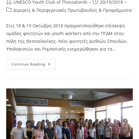
Post
Post
UNESCO Youth Club of Thessaloniki
20/10/2018
author:
published:
Post
Διμερείς & Περιφερειακές Πρωτοβουλίες & Προγράμματα
category:
Στις 18 & 19 Οκτώβρη 2018 πραγματοποιήθηκε επίσκεψη
ομάδας φοιτητών και youth workers από την ΠΓΔΜ στην
πόλη της Θεσσαλονίκης. Νέοι φοιτητές Διεθνών Σπουδών,
Υπολογιστών και Ρομποτικής ενημερώθηκαν για τα…
Συνάντηση
Continue Reading
Νέων
Φοιτητών
Και
Youth
Workers
Από
Την
Ελλάδα
Και
Την
ΠΓΔΜ
Στη
Θεσσαλονίκη