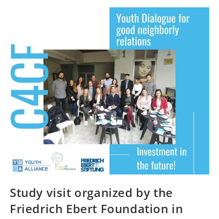
Το
Πανεπιστήμιο
Κύριλλος
Και
Μεθόδιος
Στο
Πανεπιστήμιο
Μακεδονίας
Study visit organized by the
Friedrich Ebert Foundation in