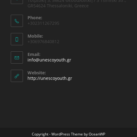
Τσιμισκή 3, 54624 Θεσσαλονίκη / 3 Tsimiski Str.,
GR54624 Thessaloniki, Greece
Phone:
+302311267295
Mobile:
+306976840812
Email:
Opens
info@unescoyouth.gr
in
your
Website:
application
http://unescoyouth.gr
Copyright - WordPress Theme by OceanWP