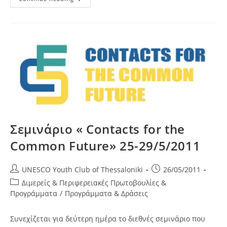
Εργασιών
Σεμιναρίου
“Contacts
For
The
Common
Future”
Σεμινάριο « Contacts for the
Common Future» 25-29/5/2011
Post
Post
UNESCO Youth Club of Thessaloniki
26/05/2011
author:
published:
Post
Διμερείς & Περιφερειακές Πρωτοβουλίες &
category:
Προγράμματα
/
Προγράμματα & Δράσεις
Συνεχίζεται για δεύτερη ημέρα το διεθνές σεμινάριο που