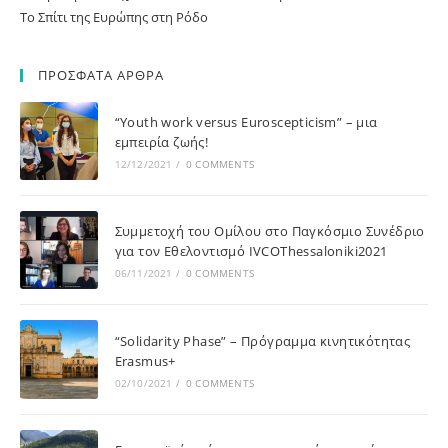
Το Σπίτι της Ευρώπης στη Ρόδο
ΠΡΟΣΦΑΤΑ ΑΡΘΡΑ
“Youth work versus Euroscepticism” – μια
εμπειρία ζωής!
12/12/2021
/
0 COMMENTS
Συμμετοχή του Ομίλου στο Παγκόσμιο Συνέδριο
για τον Εθελοντισμό IVCOThessaloniki2021
06/11/2021
/
0 COMMENTS
“Solidarity Phase” – Πρόγραμμα κινητικότητας
Erasmus+
02/10/2021
/
0 COMMENTS