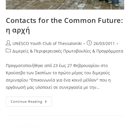
Contacts for the Common Future:
η αρχή
Post
Post
UNESCO Youth Club of Thessaloniki
26/03/2011
author:
published:
Post
Διμερείς & Περιφερειακές Πρωτοβουλίες & Προγράμματα
category:
Πραγματοποιήθηκε από 23 έως 27 Φεβρουαρίου στο
Κρούσεβο των Σκοπίων το πρώτο μέρος του διμερούς
σεμιναρίου "Επικοινωνία για ένα κοινό μέλλον" που η
οργάνωσή μας υλοποιεί σε συνεργασία με την…
Contacts
Continue Reading
For
The
Common
Future:
Η
Αρχή