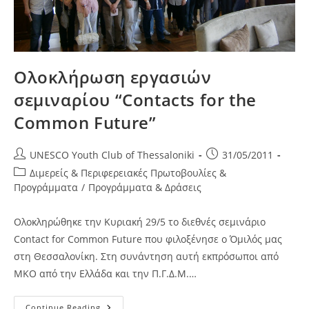
Ολοκλήρωση εργασιών
σεμιναρίου “Contacts for the
Common Future”
Post
Post
UNESCO Youth Club of Thessaloniki
31/05/2011
author:
published:
Post
Διμερείς & Περιφερειακές Πρωτοβουλίες &
category:
Προγράμματα
/
Προγράμματα & Δράσεις
Ολοκληρώθηκε την Κυριακή 29/5 το διεθνές σεμινάριο
Contact for Common Future που φιλοξένησε ο Όμιλός μας
στη Θεσσαλονίκη. Στη συνάντηση αυτή εκπρόσωποι από
ΜΚΟ από την Ελλάδα και την Π.Γ.Δ.Μ.…
Ολοκλήρωση
Continue Reading