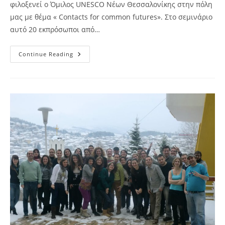
φιλοξενεί ο Όμιλος UNESCO Νέων Θεσσαλονίκης στην πόλη
μας με θέμα « Contacts for common futures». Στο σεμινάριο
αυτό 20 εκπρόσωποι από…
Σεμινάριο
Continue Reading
«
Contacts
For
The
Common
Future»
25-
29/5/2011