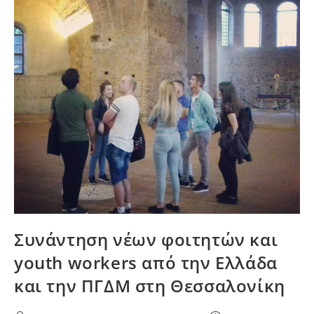
Skopje,
Thessaloniki
Youth
Club
For
UNESCO
And
The
Youth
Alliance
Krusevo
Συνάντηση νέων φοιτητών και
youth workers από την Ελλάδα
και την ΠΓΔΜ στη Θεσσαλονίκη