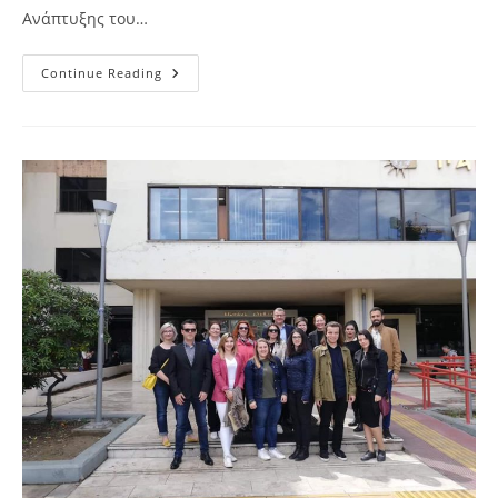
Ανάπτυξης του…
1st
Continue Reading
Balkan
Civil
Society
Forum
On
The
UN
SGDs