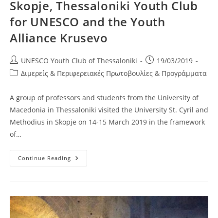
Skopje, Thessaloniki Youth Club
for UNESCO and the Youth
Alliance Krusevo
Post
Post
UNESCO Youth Club of Thessaloniki
19/03/2019
author:
published:
Post
Διμερείς & Περιφερειακές Πρωτοβουλίες & Προγράμματα
category:
A group of professors and students from the University of
Macedonia in Thessaloniki visited the University St. Cyril and
Methodius in Skopje on 14-15 March 2019 in the framework
of…
Study
Continue Reading
Visit
Organized
By
The
Friedrich
Ebert
Foundation
In