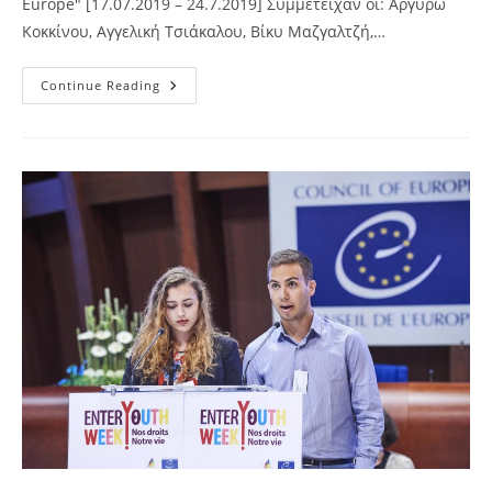
Europe" [17.07.2019 – 24.7.2019] Συμμετείχαν οι: Αργυρώ
Κοκκίνου, Αγγελική Τσιάκαλου, Βίκυ Μαζγαλτζή,…
Επισκόπηση
Continue Reading
Του
Προγράμματος
“Tales
For
A
Better
Europe”
[17.07.2019
–
24.7.2019]