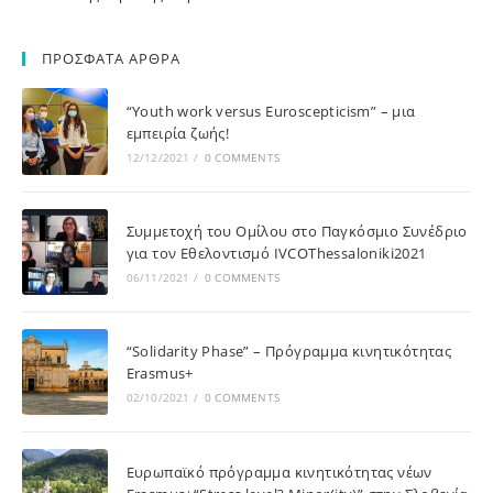
ΠΡΟΣΦΑΤΑ ΑΡΘΡΑ
“Youth work versus Euroscepticism” – μια
εμπειρία ζωής!
12/12/2021
/
0 COMMENTS
Συμμετοχή του Ομίλου στο Παγκόσμιο Συνέδριο
για τον Εθελοντισμό IVCOThessaloniki2021
06/11/2021
/
0 COMMENTS
“Solidarity Phase” – Πρόγραμμα κινητικότητας
Erasmus+
02/10/2021
/
0 COMMENTS
Ευρωπαϊκό πρόγραμμα κινητικότητας νέων