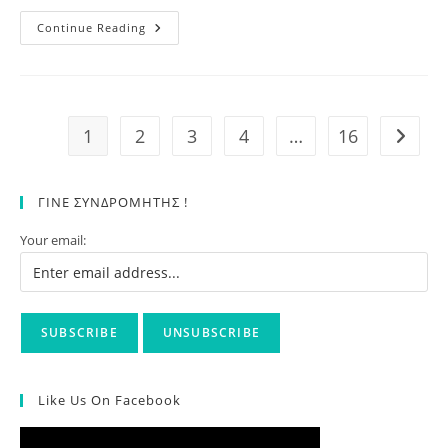
15th
Continue Reading
Anniversary
🎉
15
Χρόνια
Δράσης
1
2
3
4
…
16
Go to t
ΓΙΝΕ ΣΥΝΔΡΟΜΗΤΗΣ !
Your email:
Like Us On Facebook