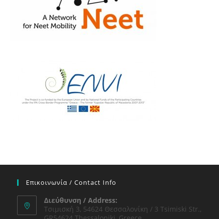
Επικοινωνία / Contact Info
Διεύθυνση / Address:
Τσιμισκή 3, 54624 Θεσσαλονίκη / 3 Tsimiski Str.,
GR54624 Thessaloniki, Greece