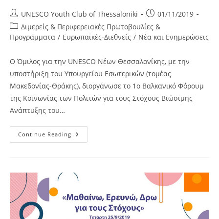
Post
Post
UNESCO Youth Club of Thessaloniki
01/11/2019
author:
published:
Post
Διμερείς & Περιφερειακές Πρωτοβουλίες &
category:
Προγράμματα
/
Ευρωπαϊκές-Διεθνείς
/
Νέα και Ενημερώσεις
Ο Όμιλος για την UNESCO Νέων Θεσσαλονίκης, με την
υποστήριξη του Υπουργείου Εσωτερικών (τομέας
Μακεδονίας-Θράκης), διοργάνωσε το 1ο Βαλκανικό Φόρουμ
της Κοινωνίας των Πολιτών για τους Στόχους Βιώσιμης
Ανάπτυξης του…
1st
Continue Reading
Balkan
Civil
Society
Forum
On
The
UN
SGDs