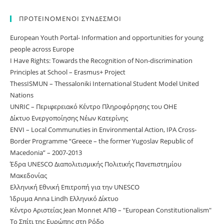
ΠΡΟΤΕΙΝΟΜΕΝΟΙ ΣΥΝΔΕΣΜΟΙ
European Youth Portal- Information and opportunities for young
people across Europe
I Have Rights: Towards the Recognition of Non-discrimination
Principles at School – Erasmus+ Project
ThessISMUN – Thessaloniki International Student Model United
Nations
UNRIC – Περιφερειακό Κέντρο Πληροφόρησης του ΟΗΕ
Δίκτυο Ενεργοποίησης Νέων Κατερίνης
ΕNVI – Local Communuties in Environmental Action, IPA Cross-
Border Programme “Greece – the former Yugoslav Republic of
Macedonia” – 2007-2013
Έδρα UNESCO Διαπολιτισμικής Πολιτικής Πανεπιστημίου
Μακεδονίας
Ελληνική Εθνική Επιτροπή για την UNESCO
Ίδρυμα Anna Lindh Ελληνικό Δίκτυο
Κέντρο Αριστείας Jean Monnet ΑΠΘ – "European Constitutionalism"
Το Σπίτι της Ευρώπης στη Ρόδο