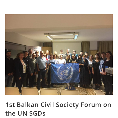
Για
Τον
Τομέα
Της
Νεολαίας
2030 Του
Συμβουλίου
Της
Ευρώπης🆕
1st Balkan Civil Society Forum on
the UN SGDs