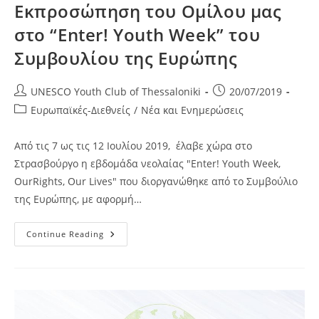
Εκπροσώπηση του Ομίλου μας
στο “Enter! Youth Week” του
Συμβουλίου της Ευρώπης
Post
Post
UNESCO Youth Club of Thessaloniki
20/07/2019
author:
published:
Post
Ευρωπαϊκές-Διεθνείς
/
Νέα και Ενημερώσεις
category:
Από τις 7 ως τις 12 Ιουλίου 2019, έλαβε χώρα στο
Στρασβούργο η εβδομάδα νεολαίας "Enter! Youth Week,
OurRights, Our Lives" που διοργανώθηκε από το Συμβούλιο
της Ευρώπης, με αφορμή…
Εκπροσώπηση
Continue Reading
Του
Ομίλου
Μας
Στο
“Enter! Youth Week”
Του
Συμβουλίου
Της