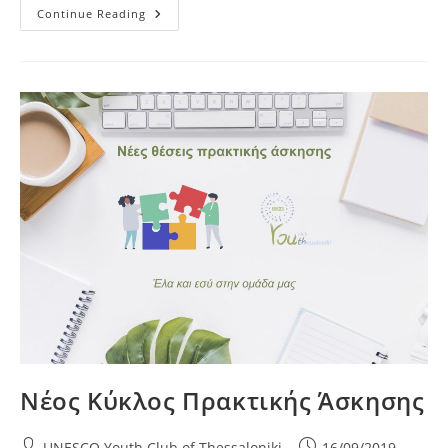
«Μαθαίνω,
Continue Reading
Ερευνώ,
Δρω
Για
Τους
Στόχους»
Νέος Κύκλος Πρακτικής Άσκησης
Post
Post
UNESCO Youth Club of Thessaloniki
16/09/2019