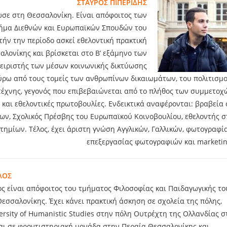
ΣΤΑΥΡΟΣ ΠΙΠΕΡΙΔΗΣ
ωσε στη Θεσσαλονίκη. Είναι απόφοιτος των
μήμα Διεθνών και Ευρωπαϊκών Σπουδών του
τήν την περίοδο ασκεί εθελοντική πρακτική
λονίκης και βρίσκεται στο Β’ εξάμηνο των
χειριστής των μέσων κοινωνικής δικτύωσης
ύρω από τους τομείς των ανθρωπίνων δικαιωμάτων, του πολιτισμο
ς τέχνης, γεγονός που επιβεβαιώνεται από το πλήθος των συμμετοχ
 και εθελοντικές πρωτοβουλίες. Ενδεικτικά αναφέρονται: βραβεία 
ων, Σχολικός Πρέσβης του Ευρωπαϊκού Κοινοβουλίου, εθελοντής σ
μίων. Τέλος, έχει άριστη γνώση Αγγλικών, Γαλλικών, φωτογραφία
επεξεργασίας φωτογραφιών και marketin
ΛΟΣ
ς είναι απόφοιτος του τμήματος Φιλοσοφίας και Παιδαγωγικής το
εσσαλονίκης. Έχει κάνει πρακτική άσκηση σε σχολεία της πόλης,
ersity of Humanistic Studies στην πόλη Ουτρέχτη της Ολλανδίας σ
αι σε φροντιστηριακή μονάδα στην Περαία Θεσσαλονίκης και