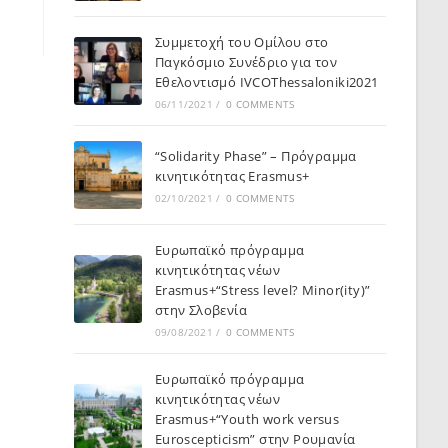
Συμμετοχή του Ομίλου στο
Παγκόσμιο Συνέδριο για τον
Εθελοντισμό IVCOThessaloniki2021
06/11/2021
/
0 COMMENTS
“Solidarity Phase” – Πρόγραμμα
κινητικότητας Erasmus+
02/10/2021
/
0 COMMENTS
Ευρωπαϊκό πρόγραμμα
κινητικότητας νέων
Erasmus+“Stress level? Minor(ity)”
στην Σλοβενία
09/08/2021
/
0 COMMENTS
Ευρωπαϊκό πρόγραμμα
κινητικότητας νέων
Erasmus+“Youth work versus
Euroscepticism” στην Ρουμανία