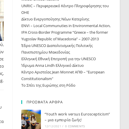
UNRIC – Περιφερειακό Κέντρο Πληροφόρησης του
ΟΗΕ
Δίκτυο Ενεργοποίησης Νέων Κατερίνης
ΕNVI – Local Communuties in Environmental Action,
IPA Cross-Border Programme “Greece – the former
Yugoslav Republic of Macedonia” – 2007-2013
ύ,
Έδρα UNESCO Διαπολιτισμικής Πολιτικής
ών
Πανεπιστημίου Μακεδονίας
σε
Ελληνική Εθνική Επιτροπή για την UNESCO
Ίδρυμα Anna Lindh Ελληνικό Δίκτυο
το
Κέντρο Αριστείας Jean Monnet ΑΠΘ – "European
ς,
Constitutionalism"
g.
Το Σπίτι της Ευρώπης στη Ρόδο
ΠΡΟΣΦΑΤΑ ΑΡΘΡΑ
υ
“Youth work versus Euroscepticism”
– μια εμπειρία ζωής!
τα
12/12/2021
/
0 COMMENTS