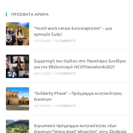
ΠΡΟΣΦΑΤΑ ΑΡΘΡΑ
“Youth work versus Euroscepticism” – μια
εμπειρία ζωής!
12/12/2021
/
0 COMMENTS
Συμμετοχή του Ομίλου στο Παγκόσμιο Συνέδριο
για τον Εθελοντισμό IVCOThessaloniki2021
06/11/2021
/
0 COMMENTS
“Solidarity Phase” – Πρόγραμμα κινητικότητας
Erasmus+
02/10/2021
/
0 COMMENTS
Ευρωπαϊκό πρόγραμμα κινητικότητας νέων
Erasmus+“Stress level? Minor(ity)” στην Σλοβενία