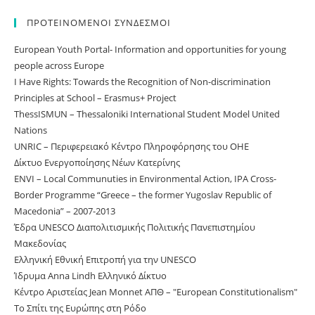
ΠΡΟΤΕΙΝΟΜΕΝΟΙ ΣΥΝΔΕΣΜΟΙ
European Youth Portal- Information and opportunities for young
people across Europe
I Have Rights: Towards the Recognition of Non-discrimination
Principles at School – Erasmus+ Project
ThessISMUN – Thessaloniki International Student Model United
Nations
UNRIC – Περιφερειακό Κέντρο Πληροφόρησης του ΟΗΕ
Δίκτυο Ενεργοποίησης Νέων Κατερίνης
ΕNVI – Local Communuties in Environmental Action, IPA Cross-
Border Programme “Greece – the former Yugoslav Republic of
Macedonia” – 2007-2013
Έδρα UNESCO Διαπολιτισμικής Πολιτικής Πανεπιστημίου
Μακεδονίας
Ελληνική Εθνική Επιτροπή για την UNESCO
Ίδρυμα Anna Lindh Ελληνικό Δίκτυο
Κέντρο Αριστείας Jean Monnet ΑΠΘ – "European Constitutionalism"
Το Σπίτι της Ευρώπης στη Ρόδο