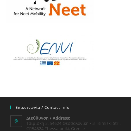
Επικοινωνία / Contact Info
Διεύθυνση / Address:
Τσιμισκή 3, 54624 Θεσσαλονίκη / 3 Tsimiski Str.,
GR54624 Thessaloniki, Greece