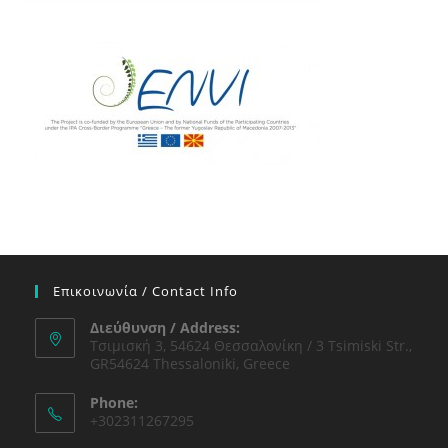
Επικοινωνία / Contact Info
Διεύθυνση / Address:
Τσιμισκή 3, 54624 Θεσσαλονίκη / 3 Tsimiski Str.,
GR54624 Thessaloniki, Greece
Phone:
+302311267295