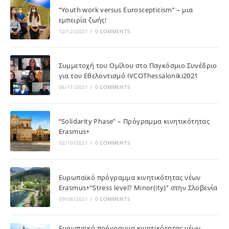
“Youth work versus Euroscepticism” – μια
εμπειρία ζωής!
12/12/2021
/
0 COMMENTS
Συμμετοχή του Ομίλου στο Παγκόσμιο Συνέδριο
για τον Εθελοντισμό IVCOThessaloniki2021
06/11/2021
/
0 COMMENTS
“Solidarity Phase” – Πρόγραμμα κινητικότητας
Erasmus+
02/10/2021
/
0 COMMENTS
Ευρωπαϊκό πρόγραμμα κινητικότητας νέων
Erasmus+“Stress level? Minor(ity)” στην Σλοβενία
09/08/2021
/
0 COMMENTS
Ευρωπαϊκό πρόγραμμα κινητικότητας νέων