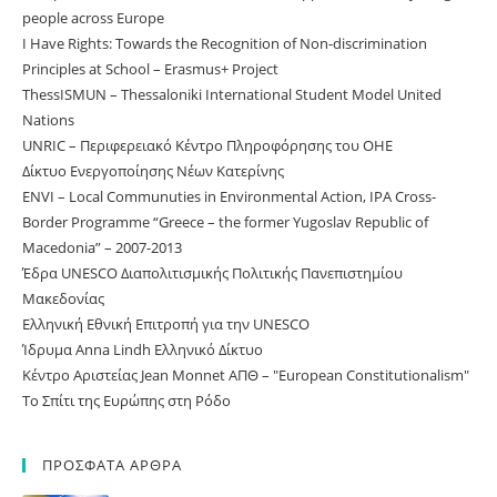
people across Europe
I Have Rights: Towards the Recognition of Non-discrimination
Principles at School – Erasmus+ Project
ThessISMUN – Thessaloniki International Student Model United
Nations
UNRIC – Περιφερειακό Κέντρο Πληροφόρησης του ΟΗΕ
Δίκτυο Ενεργοποίησης Νέων Κατερίνης
ΕNVI – Local Communuties in Environmental Action, IPA Cross-
Border Programme “Greece – the former Yugoslav Republic of
Macedonia” – 2007-2013
Έδρα UNESCO Διαπολιτισμικής Πολιτικής Πανεπιστημίου
Μακεδονίας
Ελληνική Εθνική Επιτροπή για την UNESCO
Ίδρυμα Anna Lindh Ελληνικό Δίκτυο
Κέντρο Αριστείας Jean Monnet ΑΠΘ – "European Constitutionalism"
Το Σπίτι της Ευρώπης στη Ρόδο
ΠΡΟΣΦΑΤΑ ΑΡΘΡΑ