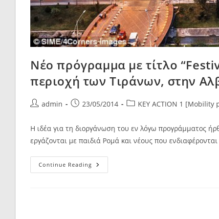
Νέο πρόγραμμα με τίτλο “Festi
περιοχή των Τιράνων, στην Αλβ
Post
Post
Post
admin
23/05/2014
KEY ACTION 1 [Mobility p
author:
published:
category:
Η ιδέα για τη διοργάνωση του εν λόγω προγράμματος ήρ
εργάζονται με παιδιά Ρομά και νέους που ενδιαφέροντα
Νέο
Continue Reading
Πρόγραμμα
Με
Τίτλο
“Festival
Of
Common
Cultures”