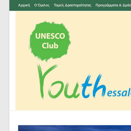
Skip
Αρχική
Ο Όμιλος
Τομείς Δραστηριότητας
Προγράμματα & Δράσ
to
content