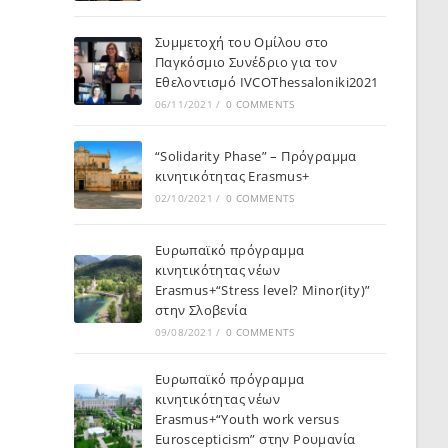
Συμμετοχή του Ομίλου στο
Παγκόσμιο Συνέδριο για τον
Εθελοντισμό IVCOThessaloniki2021
06/11/2021
/
0 COMMENTS
“Solidarity Phase” – Πρόγραμμα
κινητικότητας Erasmus+
02/10/2021
/
0 COMMENTS
Ευρωπαϊκό πρόγραμμα
κινητικότητας νέων
Erasmus+“Stress level? Minor(ity)”
στην Σλοβενία
09/08/2021
/
0 COMMENTS
Ευρωπαϊκό πρόγραμμα
κινητικότητας νέων
Erasmus+“Youth work versus
Euroscepticism” στην Ρουμανία