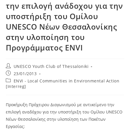
την επιλογή ανάδοχου για την
υποστήριξη του Ομίλου
UNESCO Νέων Θεσσαλονίκης
στην υλοποίηση του
Προγράμματος ENVI
Post
UNESCO Youth Club of Thessaloniki
author:
Post
23/01/2013
published:
Post
ENVI - Local Communities in Environmental Action
category:
[Interreg]
Προκήρυξη Πρόχειρου Διαγωνισμού με αντικείμενο την
επιλογή αναδόχου για την υποστήριξη του Ομίλου UNESCO
Νέων Θεσσαλονίκης στην υλοποίηση των Πακέτων
Εργασίας: