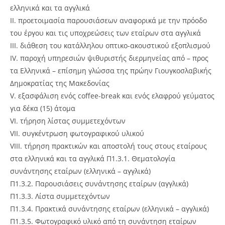
ελληνικά και τα αγγλικά
II. προετοιμασία παρουσιάσεων αναφορικά με την πρόοδο
του έργου και τις υποχρεώσεις των εταίρων στα αγγλικά
III. διάθεση του κατάλληλου οπτικο-ακουστικού εξοπλισμού
IV. παροχή υπηρεσιών ψιθυριστής διερμηνείας από – προς
τα Ελληνικά – επίσημη γλώσσα της πρώην Γιουγκοσλαβικής
Δημοκρατίας της Μακεδονίας
V. εξασφάλιση ενός coffee-break και ενός ελαφρού γεύματος
για δέκα (15) άτομα
VI. τήρηση λίστας συμμετεχόντων
VII. συγκέντρωση φωτογραφικού υλικού
VIII. τήρηση πρακτικών και αποστολή τους στους εταίρους
στα ελληνικά και τα αγγλικά Π1.3.1. Θεματολογία
συνάντησης εταίρων (ελληνικά – αγγλικά)
Π1.3.2. Παρουσιάσεις συνάντησης εταίρων (αγγλικά)
Π1.3.3. Λίστα συμμετεχόντων
Π1.3.4. Πρακτικά συνάντησης εταίρων (ελληνικά – αγγλικά)
Π1.3.5. Φωτογραφικό υλικό από τη συνάντηση εταίρων