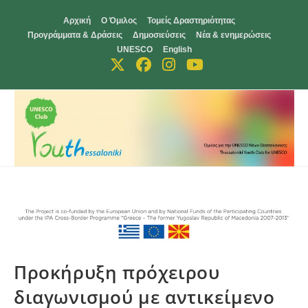
Skip
Αρχική
Ο Όμιλος
Τομείς Δραστηριότητας
to
Προγράμματα & Δράσεις
Δημοσιεύσεις
Νέα & ενημερώσεις
content
UNESCO
English
Προκήρυξη πρόχειρου
διαγωνισμού με αντικείμενο