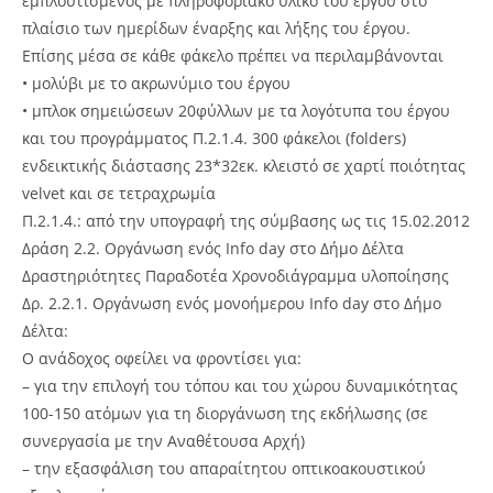
εμπλουτισμένος με πληροφοριακό υλικό του έργου στο
πλαίσιο των ημερίδων έναρξης και λήξης του έργου.
Επίσης μέσα σε κάθε φάκελο πρέπει να περιλαμβάνονται
• μολύβι με το ακρωνύμιο του έργου
• μπλοκ σημειώσεων 20φύλλων με τα λογότυπα του έργου
και του προγράμματος Π.2.1.4. 300 φάκελοι (folders)
ενδεικτικής διάστασης 23*32εκ. κλειστό σε χαρτί ποιότητας
velvet και σε τετραχρωμία
Π.2.1.4.: από την υπογραφή της σύμβασης ως τις 15.02.2012
Δράση 2.2. Οργάνωση ενός Info day στο Δήμο Δέλτα
Δραστηριότητες Παραδοτέα Χρονοδιάγραμμα υλοποίησης
Δρ. 2.2.1. Οργάνωση ενός μονοήμερου Ιnfo day στο Δήμο
Δέλτα:
Ο ανάδοχος οφείλει να φροντίσει για:
– για την επιλογή του τόπου και του χώρου δυναμικότητας
100-150 ατόμων για τη διοργάνωση της εκδήλωσης (σε
συνεργασία με την Αναθέτουσα Αρχή)
– την εξασφάλιση του απαραίτητου οπτικοακουστικού