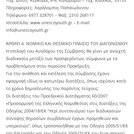
Ταχ. Δ/νση: Κέρκυρας 4-6, Καλαμαριά – Ταχ. Κώδικας: 55133
Πληροφορίες: Χαράλαμπος Παπαϊωάννου
Τηλέφωνο: 6977 328701 – Φαξ: 2310 268117
Ιστοσελίδα: www.unescoyouth.gr – Ε-mail:
info@unescoyouth.gr
ΆΡΘΡΟ 4. ΝΟΜΙΚΟ ΚΑΙ ΘΕΣΜΙΚΟ ΠΛΑΙΣΙΟ ΤΟΥ ΔΙΑΓΩΝΙΣΜΟΥ
Η επιλογή του Αναδόχου της Σύμβασης θα γίνει με ανοιχτή
διαδικασία μεταξύ των προσφερόντων, σύμφωνα με τα
προβλεπόμενα στην παρούσα Προκήρυξη.
Για την ανάθεση και εκτέλεση της σύμβασης έχουν
εφαρμογή ιδίως οι κατωτέρω διατάξεις, όπως ισχύουν κατά
το χρόνο δημοσίευσης του παρόντος τεύχους:
Οι διατάξεις του Προεδρικού Διατάγματος 60/2007
«Προσαρμογή της Ελληνικής Νομοθεσίας στις διατάξεις της
Οδηγίας 2004/18/ΕΚ “περί συντονισμού των διαδικασιών
σύναψης δημοσίων συμβάσεων έργων, προμηθειών και
υπηρεσιών”, όπως τροποποιήθηκε με την Οδηγία 2005/51/ΕΚ
της Επιτροπής και την Οδηγία 2005/75/ΕΚ του Ευρωπαϊκού