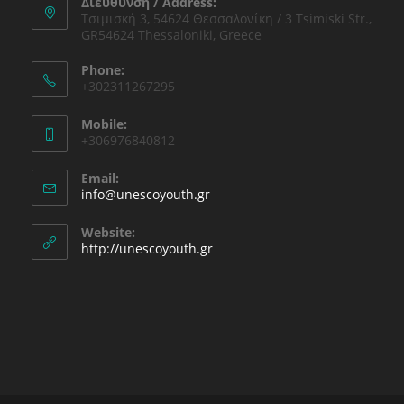
Διεύθυνση / Address:
Τσιμισκή 3, 54624 Θεσσαλονίκη / 3 Tsimiski Str.,
GR54624 Thessaloniki, Greece
Phone:
+302311267295
Mobile:
+306976840812
Email:
Opens
info@unescoyouth.gr
in
your
Website:
application
http://unescoyouth.gr