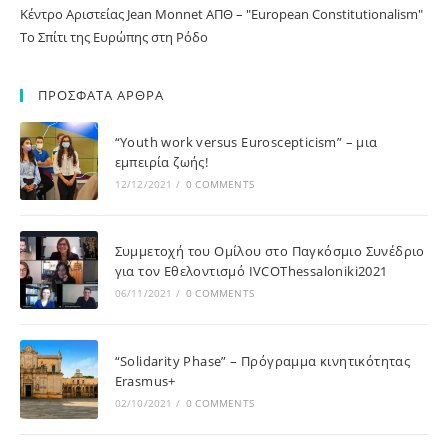
Κέντρο Αριστείας Jean Monnet ΑΠΘ – "European Constitutionalism"
Το Σπίτι της Ευρώπης στη Ρόδο
ΠΡΟΣΦΑΤΑ ΑΡΘΡΑ
“Youth work versus Euroscepticism” – μια
εμπειρία ζωής!
12/12/2021
/
0 COMMENTS
Συμμετοχή του Ομίλου στο Παγκόσμιο Συνέδριο
για τον Εθελοντισμό IVCOThessaloniki2021
06/11/2021
/
0 COMMENTS
“Solidarity Phase” – Πρόγραμμα κινητικότητας
Erasmus+
02/10/2021
/
0 COMMENTS