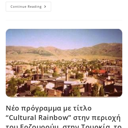
Νέο
Continue Reading
Πρόγραμμα
Με
Τίτλο
“Cultures
Crashing”
Στην
Στην
Πόλη
Της
Kokkola,
Στη
Φινλανδία,
15-
23
Ιανουαρίου
2014.
Νέο πρόγραμμα με τίτλο
“Cultural Rainbow” στην περιοχή
του Ερζουρούμ, στην Τουρκία, το