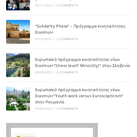
06/11/2021
/
0 COMMENTS
“Solidarity Phase” – Πρόγραμμα κινητικότητας
Erasmus+
02/10/2021
/
0 COMMENTS
Ευρωπαϊκό πρόγραμμα κινητικότητας νέων
Erasmus+“Stress level? Minor(ity)” στην Σλοβενία
09/08/2021
/
0 COMMENTS
Ευρωπαϊκό πρόγραμμα κινητικότητας νέων
Erasmus+“Youth work versus Euroscepticism”
στην Ρουμανία
07/08/2021
/
0 COMMENTS