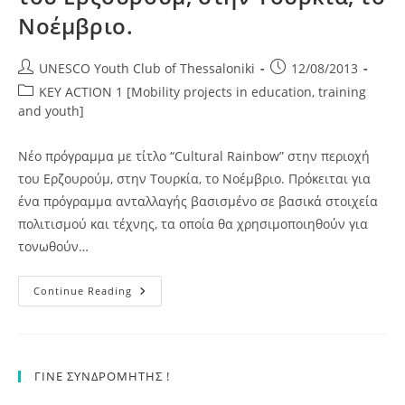
Νοέμβριο.
Post
Post
UNESCO Youth Club of Thessaloniki
12/08/2013
author:
published:
Post
KEY ACTION 1 [Mobility projects in education, training
category:
and youth]
Νέο πρόγραμμα με τίτλο “Cultural Rainbow” στην περιοχή
του Ερζουρούμ, στην Τουρκία, το Νοέμβριο. Πρόκειται για
ένα πρόγραμμα ανταλλαγής βασισμένο σε βασικά στοιχεία
πολιτισμού και τέχνης, τα οποία θα χρησιμοποιηθούν για
τονωθούν…
Νέο
Continue Reading
Πρόγραμμα
Με
Τίτλο
“Cultural
Rainbow”
Στην
ΓΙΝΕ ΣΥΝΔΡΟΜΗΤΗΣ !
Περιοχή
Του
Ερζουρούμ,