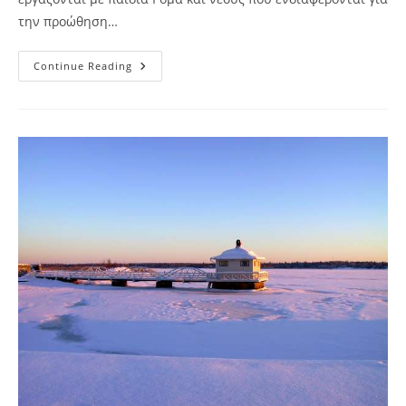
την προώθηση…
Νέο
Continue Reading
Πρόγραμμα
Με
Τίτλο
“Festival
Of
Common
Cultures”
Στην
Περιοχή
Των
Τιράνων,
Στην
Αλβανία,2-
10
Ιουνίου
2014.