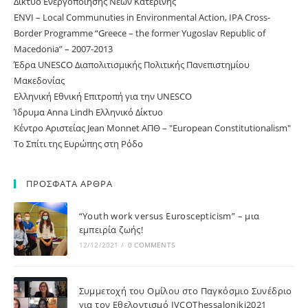
Δίκτυο Ενεργοποίησης Νέων Κατερίνης
ΕNVI – Local Communuties in Environmental Action, IPA Cross-
Border Programme “Greece – the former Yugoslav Republic of
Macedonia” – 2007-2013
Έδρα UNESCO Διαπολιτισμικής Πολιτικής Πανεπιστημίου
Μακεδονίας
Ελληνική Εθνική Επιτροπή για την UNESCO
Ίδρυμα Anna Lindh Ελληνικό Δίκτυο
Κέντρο Αριστείας Jean Monnet ΑΠΘ – "European Constitutionalism"
Το Σπίτι της Ευρώπης στη Ρόδο
ΠΡΟΣΦΑΤΑ ΑΡΘΡΑ
“Youth work versus Euroscepticism” – μια
εμπειρία ζωής!
12/12/2021
/
0 COMMENTS
Συμμετοχή του Ομίλου στο Παγκόσμιο Συνέδριο
για τον Εθελοντισμό IVCOThessaloniki2021