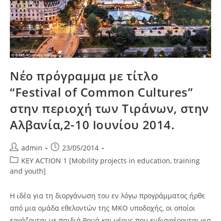
Νέο πρόγραμμα με τίτλο
“Festival of Common Cultures”
στην περιοχή των Τιράνων, στην
Αλβανία,2-10 Ιουνίου 2014.
Post
Post
admin
23/05/2014
author:
published:
Post
KEY ACTION 1 [Mobility projects in education, training
category:
and youth]
Η ιδέα για τη διοργάνωση του εν λόγω προγράμματος ήρθε
από μια ομάδα εθελοντών της ΜΚΟ υποδοχής, οι οποίοι
εργάζονται με παιδιά Ρομά και νέους που ενδιαφέρονται για