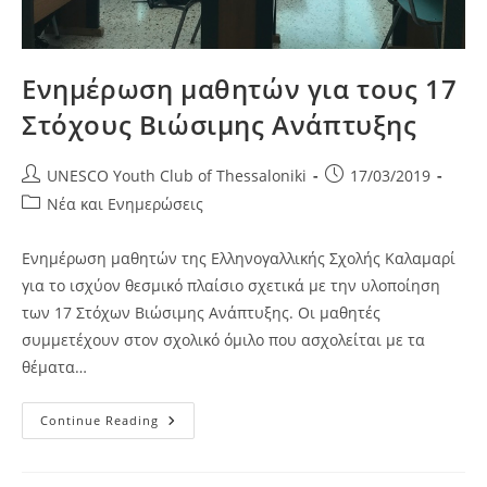
Ενημέρωση μαθητών για τους 17
Στόχους Βιώσιμης Ανάπτυξης
Post
Post
UNESCO Youth Club of Thessaloniki
17/03/2019
author:
published:
Post
Νέα και Ενημερώσεις
category:
Ενημέρωση μαθητών της Ελληνογαλλικής Σχολής Καλαμαρί
για το ισχύον θεσμικό πλαίσιο σχετικά με την υλοποίηση
των 17 Στόχων Βιώσιμης Ανάπτυξης. Οι μαθητές
συμμετέχουν στον σχολικό όμιλο που ασχολείται με τα
θέματα…
Ενημέρωση
Continue Reading
Μαθητών
Για
Τους
17