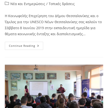
author:
published:
Post
Νέα και Ενημερώσεις
/
Τοπικές δράσεις
category:
Η Κοινωφελής Επιχείρηση του Δήμου Θεσσαλονίκης και ο
Όμιλος για την UNESCO Νέων Θεσσαλονίκης σας καλούν το
Σάββατο 8 Ιουνίου 2019 στην εκπαιδευτική ημερίδα για
θέματα κοινωνικής ένταξης και διαπολιτισμικής…
“Το
Continue Reading
Ταξίδι
Της
Χαλιμάς
Στην
Ελλάδα
Και
Την
Ευρώπη”
–
Εκπαιδευτική
Ημερίδα
[8.6.2019]