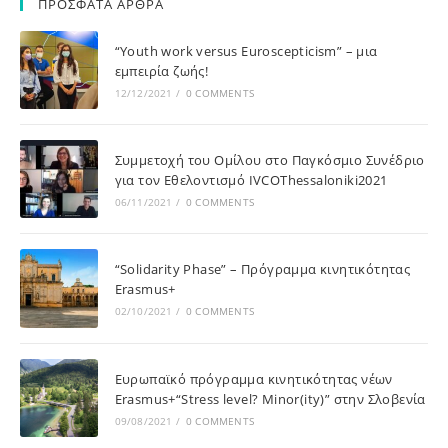
ΠΡΟΣΦΑΤΑ ΑΡΘΡΑ
“Youth work versus Euroscepticism” – μια
εμπειρία ζωής!
12/12/2021
/
0 COMMENTS
Συμμετοχή του Ομίλου στο Παγκόσμιο Συνέδριο
για τον Εθελοντισμό IVCOThessaloniki2021
06/11/2021
/
0 COMMENTS
“Solidarity Phase” – Πρόγραμμα κινητικότητας
Erasmus+
02/10/2021
/
0 COMMENTS
Ευρωπαϊκό πρόγραμμα κινητικότητας νέων
Erasmus+“Stress level? Minor(ity)” στην Σλοβενία
09/08/2021
/
0 COMMENTS