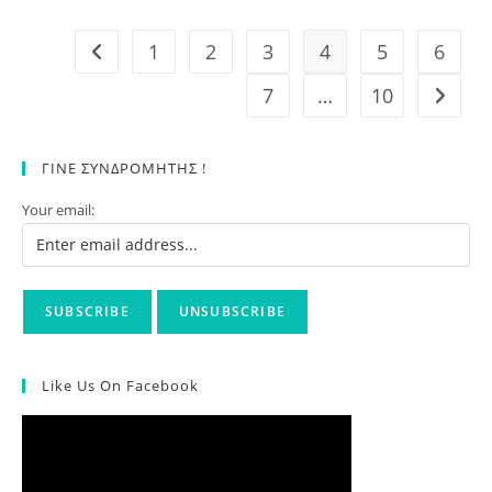
Στόχους
Βιώσιμης
Ανάπτυξης
1
2
3
4
5
6
Go to the previous page
7
…
10
Go to t
ΓΙΝΕ ΣΥΝΔΡΟΜΗΤΗΣ !
Your email:
Like Us On Facebook