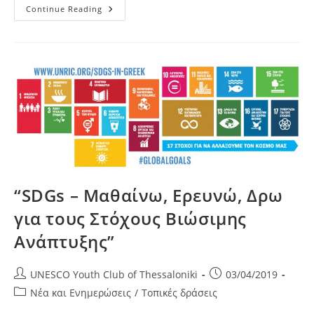
Πρόσκληση
Continue Reading
Σε
Συνέντευξη
Τύπου
–
Παρουσίαση
Του
Www.infoyouth.gr
“SDGs – Μαθαίνω, Ερευνώ, Δρω
για τους Στόχους Βιώσιμης
Ανάπτυξης”
Post
Post
UNESCO Youth Club of Thessaloniki
03/04/2019
author:
published:
Post
Νέα και Ενημερώσεις
/
Τοπικές δράσεις
category: