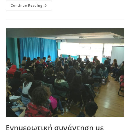
Δράση
Continue Reading
Για
Την
Ημέρα
Της
Ευρώπης
–
Ελληνικό
Κολλέγιο
Θεσσαλονίκης
Ενημερωτική συνάντηση με