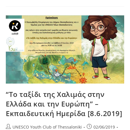
Της
Χαλιμάς
–
Μια
Πολύχρωμη
Γιορτή
Για
Παιδιά!”
–
Παιδική
Εκδήλωση
[9.6.2019]
“Το ταξίδι της Χαλιμάς στην
Ελλάδα και την Ευρώπη” –
Εκπαιδευτική Ημερίδα [8.6.2019]
Post
Post
UNESCO Youth Club of Thessaloniki
02/06/2019