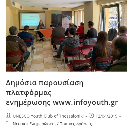
Δημόσια παρουσίαση
πλατφόρμας
ενημέρωσης www.infoyouth.gr
Post
Post
UNESCO Youth Club of Thessaloniki
12/04/2019
author:
published:
Post
Νέα και Ενημερώσεις
/
Τοπικές δράσεις
category: