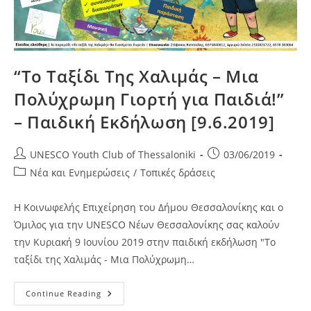
“Το Ταξίδι Της Χαλιμάς – Μια
Πολύχρωμη Γιορτή για Παιδιά!”
– Παιδική Εκδήλωση [9.6.2019]
Post
Post
UNESCO Youth Club of Thessaloniki
03/06/2019
author:
published:
Post
Νέα και Ενημερώσεις
/
Τοπικές δράσεις
category:
Η Κοινωφελής Επιχείρηση του Δήμου Θεσσαλονίκης και ο
Όμιλος για την UNESCO Νέων Θεσσαλονίκης σας καλούν
την Κυριακή 9 Ιουνίου 2019 στην παιδική εκδήλωση "Το
ταξίδι της Χαλιμάς - Μια Πολύχρωμη…
“Το
Continue Reading
Ταξίδι