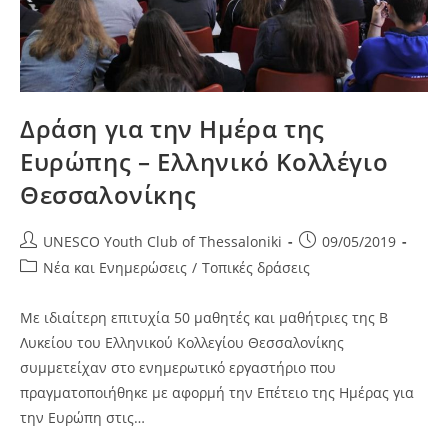
Δράση για την Ημέρα της
Ευρώπης – Ελληνικό Κολλέγιο
Θεσσαλονίκης
Post
Post
UNESCO Youth Club of Thessaloniki
09/05/2019
author:
published:
Post
Νέα και Ενημερώσεις
/
Τοπικές δράσεις
category:
Με ιδιαίτερη επιτυχία 50 μαθητές και μαθήτριες της Β
Λυκείου του Ελληνικού Κολλεγίου Θεσσαλονίκης
συμμετείχαν στο ενημερωτικό εργαστήριο που
πραγματοποιήθηκε με αφορμή την Επέτειο της Ημέρας για
την Ευρώπη στις…