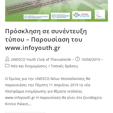
Πρόσκληση σε συνέντευξη
τύπου – Παρουσίαση του
www.infoyouth.gr
Post
Post
UNESCO Youth Club of Thessaloniki
10/04/2019
author:
published:
Post
Νέα και Ενημερώσεις
/
Τοπικές δράσεις
category:
Ο Όμιλος για την UNESCO Νέων Θεσσαλονίκης θα
παρουσιάσει την Πέμπτη 11 Απριλίου 2019 τη νέα
πλατφόρμα ενημέρωσης για θέματα νεολαίας
www.infoyouth.gr Η παρουσίαση θα γίνει στο ξενοδοχείο
Kinissi Palace,…