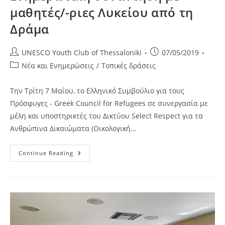
μαθητές/-ριες Λυκείου από τη
Δράμα
Post
Post
UNESCO Youth Club of Thessaloniki
07/05/2019
author:
published:
Post
Νέα και Ενημερώσεις
/
Τοπικές δράσεις
category:
Την Τρίτη 7 Μαΐου, το Ελληνικό Συμβούλιο για τους
Πρόσφυγες - Greek Council for Refugees σε συνεργασία με
μέλη και υποστηρικτές του Δικτύου Select Respect για τα
Ανθρώπινα Δικαιώματα (Οικολογική…
Ενημερωτική
Continue Reading
Συνάντηση
Με
Μαθητές/-
Ριες
Λυκείου
Από
Τη
Δράμα