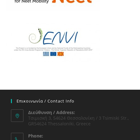
Επικοινωνία / Contact Info
Διεύθυνση / Address:
Τσιμισκή 3, 54624 Θεσσαλονίκη / 3 Tsimiski Str.,
GR54624 Thessaloniki, Greece
Phone: