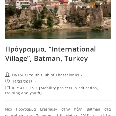
Πρόγραμμα, “International
Village”, Batman, Turkey
Post
UNESCO Youth Club of Thessaloniki
author:
Post
14/03/2015
published:
Post
KEY ACTION 1 [Mobility projects in education,
category:
training and youth]
Νέο Πρόγραμμα Erasmus+ στην πόλη Batman στα
ανατολικά της Τουρκίας, 1-8 Μαΐου 2015, με τίτλο: