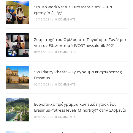
“Youth work versus Euroscepticism” – μια
εμπειρία ζωής!
12/12/2021
/
0 COMMENTS
Συμμετοχή του Ομίλου στο Παγκόσμιο Συνέδριο
για τον Εθελοντισμό IVCOThessaloniki2021
06/11/2021
/
0 COMMENTS
“Solidarity Phase” – Πρόγραμμα κινητικότητας
Erasmus+
02/10/2021
/
0 COMMENTS
Ευρωπαϊκό πρόγραμμα κινητικότητας νέων
Erasmus+“Stress level? Minor(ity)” στην Σλοβενία
09/08/2021
/
0 COMMENTS