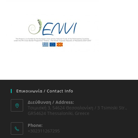
Επικοινωνία / Contact Info
Διεύθυνση / Address:
Τσιμισκή 3, 54624 Θεσσαλονίκη / 3 Tsimiski Str.,
GR54624 Thessaloniki, Greece
Phone:
+302311267295