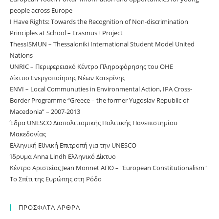
people across Europe
I Have Rights: Towards the Recognition of Non-discrimination
Principles at School – Erasmus+ Project
ThessISMUN – Thessaloniki International Student Model United
Nations
UNRIC – Περιφερειακό Κέντρο Πληροφόρησης του ΟΗΕ
Δίκτυο Ενεργοποίησης Νέων Κατερίνης
ΕNVI – Local Communuties in Environmental Action, IPA Cross-
Border Programme “Greece – the former Yugoslav Republic of
Macedonia” – 2007-2013
Έδρα UNESCO Διαπολιτισμικής Πολιτικής Πανεπιστημίου
Μακεδονίας
Ελληνική Εθνική Επιτροπή για την UNESCO
Ίδρυμα Anna Lindh Ελληνικό Δίκτυο
Κέντρο Αριστείας Jean Monnet ΑΠΘ – "European Constitutionalism"
Το Σπίτι της Ευρώπης στη Ρόδο
ΠΡΟΣΦΑΤΑ ΑΡΘΡΑ