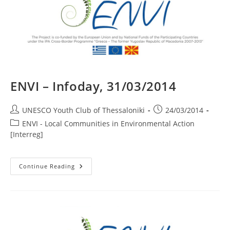
ENVI – Infoday, 31/03/2014
Post
Post
UNESCO Youth Club of Thessaloniki
24/03/2014
author:
published:
Post
ENVI - Local Communities in Environmental Action
category:
[Interreg]
ENVI
Continue Reading
–
Infoday,
31/03/2014