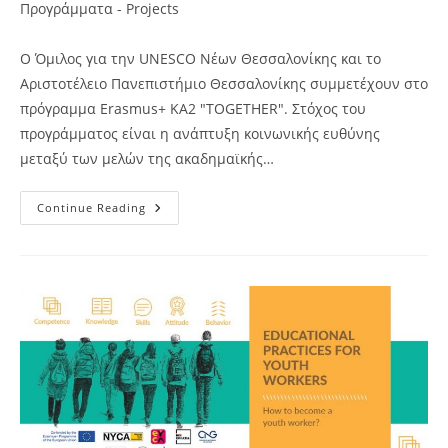
category:
Προγράμματα - Projects
Ο Όμιλος για την UNESCO Νέων Θεσσαλονίκης και το
Αριστοτέλειο Πανεπιστήμιο Θεσσαλονίκης συμμετέχουν στο
πρόγραμμα Erasmus+ KA2 "TOGETHER". Στόχος του
προγράμματος είναι η ανάπτυξη κοινωνικής ευθύνης
μεταξύ των μελών της ακαδημαϊκής…
Ενημερωτικό
Continue Reading
Έντυπο
Και
Πληροφορίες
Για
Το
Πρόγραμμα
Erasmus+
KA2
“TOGETHER”