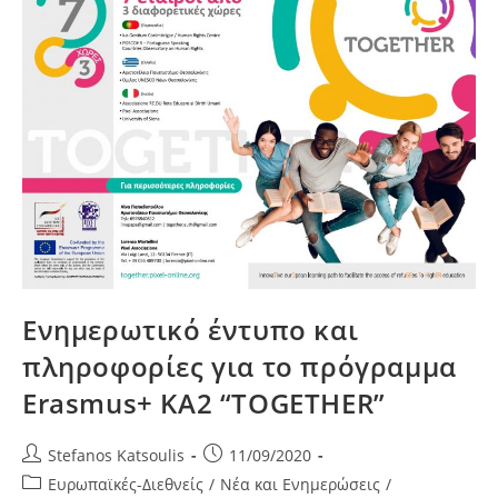
–
29.09
[18:00]
Ενημερωτικό έντυπο και
πληροφορίες για το πρόγραμμα
Erasmus+ KA2 “TOGETHER”
Post
Post
Stefanos Katsoulis
11/09/2020
author:
published:
Post
Ευρωπαϊκές-Διεθνείς
/
Νέα και Ενημερώσεις
/