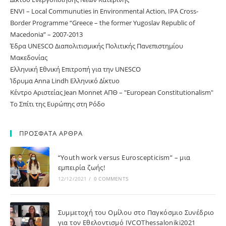
ΕNVI – Local Communuties in Environmental Action, IPA Cross-
Border Programme “Greece – the former Yugoslav Republic of
Macedonia” – 2007-2013
Έδρα UNESCO Διαπολιτισμικής Πολιτικής Πανεπιστημίου
Μακεδονίας
Ελληνική Εθνική Επιτροπή για την UNESCO
Ίδρυμα Anna Lindh Ελληνικό Δίκτυο
Κέντρο Αριστείας Jean Monnet ΑΠΘ – "European Constitutionalism"
Το Σπίτι της Ευρώπης στη Ρόδο
ΠΡΟΣΦΑΤΑ ΑΡΘΡΑ
“Youth work versus Euroscepticism” – μια
εμπειρία ζωής!
12/12/2021
/
0 COMMENTS
Συμμετοχή του Ομίλου στο Παγκόσμιο Συνέδριο
για τον Εθελοντισμό IVCOThessaloniki2021