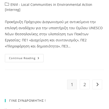
author:
published:
Post
ENVI - Local Communities in Environmental Action
category:
[Interreg]
Προκήρυξη Πρόχειρου Διαγωνισμού με αντικείμενο την
επιλογή αναδόχου για την υποστήριξη του Ομίλου UNESCO
Νέων Θεσσαλονίκης στην υλοποίηση των Πακέτων
Εργασίας: ΠΕ1 «Διαχείριση και συντονισμός», ΠΕ2
«Πληροφόρηση και δημοσιότητα», ΠΕ3…
Προκήρυξη
Continue Reading
Πρόχειρου
Διαγωνισμού
Με
Αντικείμενο
Την
Επιλογή
Ανάδοχου
1
2
Go to t
Για
Την
Υποστήριξη
Του
Ομίλου
ΓΙΝΕ ΣΥΝΔΡΟΜΗΤΗΣ !
UNESCO
Νέων