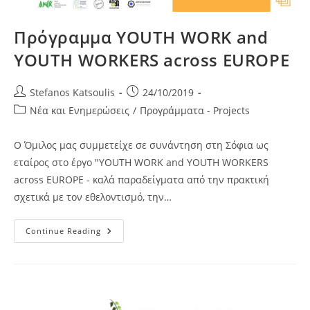
Πρόγραμμα YOUTH WORK and
YOUTH WORKERS across EUROPE
Post
Post
Stefanos Katsoulis
24/10/2019
author:
published:
Post
Νέα και Ενημερώσεις
/
Προγράμματα - Projects
category:
Ο Όμιλος μας συμμετείχε σε συνάντηση στη Σόφια ως
εταίρος στο έργο "YOUTH WORK and YOUTH WORKERS
across EUROPE - καλά παραδείγματα από την πρακτική
σχετικά με τον εθελοντισμό, την…
Πρόγραμμα
Continue Reading
YOUTH
WORK
And
YOUTH
WORKERS
Across
EUROPE