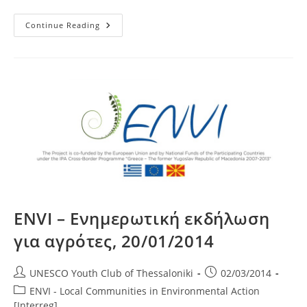
ENVI
Continue Reading
–
Ενημερωτική
Εκδήλωση
Για
Αγρότες,
07/03/2014
ENVI – Ενημερωτική εκδήλωση
για αγρότες, 20/01/2014
Post
Post
UNESCO Youth Club of Thessaloniki
02/03/2014
author:
published:
Post
ENVI - Local Communities in Environmental Action
category:
[Interreg]