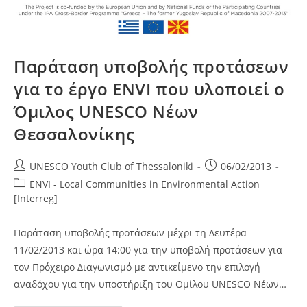
Δημοτικών
Σχολείων,
14-
16/05/2013
Παράταση υποβολής προτάσεων
για το έργο ENVI που υλοποιεί ο
Όμιλος UNESCO Νέων
Θεσσαλονίκης
Post
Post
UNESCO Youth Club of Thessaloniki
06/02/2013
author:
published:
Post
ENVI - Local Communities in Environmental Action
category:
[Interreg]
Παράταση υποβολής προτάσεων μέχρι τη Δευτέρα
11/02/2013 και ώρα 14:00 για την υποβολή προτάσεων για
τον Πρόχειρο Διαγωνισμό με αντικείμενο την επιλογή
αναδόχου για την υποστήριξη του Ομίλου UNESCO Νέων…