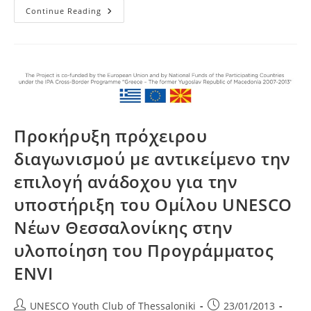
Παράταση
Continue Reading
Υποβολής
Προτάσεων
Για
Το
Έργο
ENVI
Που
Υλοποιεί
Ο
Όμιλος
UNESCO
Νέων
Προκήρυξη πρόχειρου
Θεσσαλονίκης
διαγωνισμού με αντικείμενο την
επιλογή ανάδοχου για την
υποστήριξη του Ομίλου UNESCO
Νέων Θεσσαλονίκης στην
υλοποίηση του Προγράμματος
ENVI
Post
Post
UNESCO Youth Club of Thessaloniki
23/01/2013