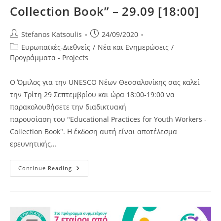
Collection Book” – 29.09 [18:00]
Post
Post
Stefanos Katsoulis
24/09/2020
author:
published:
Post
Ευρωπαϊκές-Διεθνείς
/
Νέα και Ενημερώσεις
/
category:
Προγράμματα - Projects
Ο Όμιλος για την UNESCO Νέων Θεσσαλονίκης σας καλεί
την Τρίτη 29 Σεπτεμβρίου και ώρα 18:00-19:00 να
παρακολουθήσετε την διαδικτυακή
παρουσίαση του "Educational Practices for Youth Workers -
Collection Book". Η έκδοση αυτή είναι αποτέλεσμα
ερευνητικής…
Παρουσίαση Του “Educational
Continue Reading
Practices
For
Youth
Workers
–
Collection
Book”