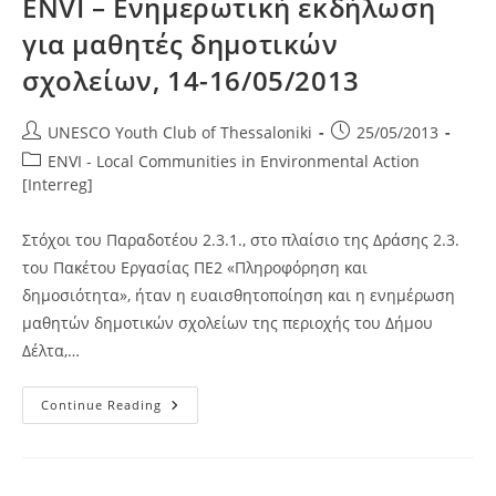
ENVI – Ενημερωτική εκδήλωση
για μαθητές δημοτικών
σχολείων, 14-16/05/2013
Post
Post
UNESCO Youth Club of Thessaloniki
25/05/2013
author:
published:
Post
ENVI - Local Communities in Environmental Action
category:
[Interreg]
Στόχοι του Παραδοτέου 2.3.1., στο πλαίσιο της Δράσης 2.3.
του Πακέτου Εργασίας ΠΕ2 «Πληροφόρηση και
δημοσιότητα», ήταν η ευαισθητοποίηση και η ενημέρωση
μαθητών δημοτικών σχολείων της περιοχής του Δήμου
Δέλτα,…
ENVI
Continue Reading
–
Ενημερωτική
Εκδήλωση
Για
Μαθητές