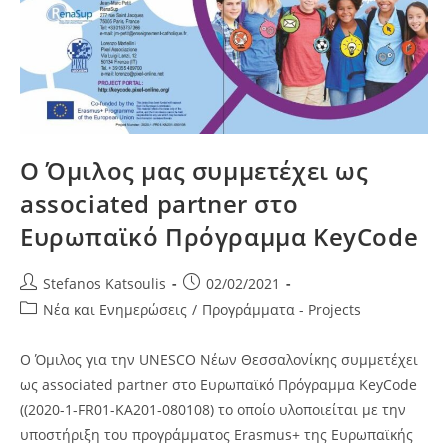
Ο Όμιλος μας συμμετέχει ως
associated partner στο
Ευρωπαϊκό Πρόγραμμα KeyCode
Post
Post
Stefanos Katsoulis
02/02/2021
author:
published:
Post
Νέα και Ενημερώσεις
/
Προγράμματα - Projects
category:
Ο Όμιλος για την UNESCO Νέων Θεσσαλονίκης συμμετέχει
ως associated partner στο Ευρωπαϊκό Πρόγραμμα KeyCode
((2020-1-FR01-KA201-080108) το οποίο υλοποιείται με την
υποστήριξη του προγράμματος Erasmus+ της Ευρωπαϊκής